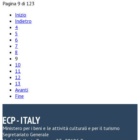
Pagina 9 di 123
Inizio
Indietro
4
5
6
7
8
9
10
11
12
13
Avanti
Fine
ECP - ITALY
Ministero per i beni e le attività culturali e per il turismo
Segretariato Generale