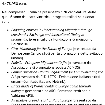
4.478.950 euro.
Nel complesso l'Italia ha presentato 128 candidature, delle
quali 6 sono risultate vincitrici. I progetti italiani selezionati
sono:
Engaging citizens in Understanding Migration through
crossborder Exchange and intercultural Dialogue -
broadening
(presentato da Fondazione Giangiacomo
Feltrinelli).
Civic Monitoring for the Future of Europe
(presentato da
Demostene Centro studi per la promozione dello sviluppo
umano).
EuReCa - EUropean REpublican CAfès
(presentato da
Associazione di promozione sociale ACMOS).
CommEUnication - Youth Engagement for Communicating the
EU
(presentato da FIDU ETS - Federazione italiana diritti
umani - Comitato italiano Helsinki).
Bricks made of Words: building Europe again through
dialogue
(presentato da ARCI Comitato territoriale
Valdarno APS).
Alternative Green Areas For Rural Europe
(presentato da
European laboratory on training education and citizenship).