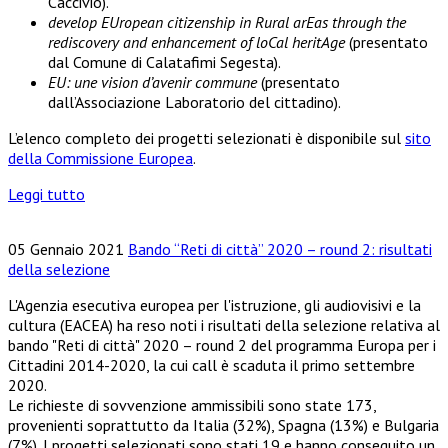
Caccivio).
develop EUropean citizenship in Rural arEas through the
rediscovery and enhancement of loCal heritAge
(presentato
dal Comune di Calatafimi Segesta).
EU: une vision d’avenir commune
(presentato
dall’Associazione Laboratorio del cittadino).
L’elenco completo dei progetti selezionati è disponibile sul
sito
della Commissione Europea
.
Leggi tutto
05 Gennaio 2021
Bando “Reti di città” 2020 – round 2: risultati
della selezione
L'Agenzia esecutiva europea per l'istruzione, gli audiovisivi e la
cultura (EACEA) ha reso noti i risultati della selezione relativa al
bando "Reti di città" 2020 – round 2 del programma Europa per i
Cittadini 2014-2020, la cui call è scaduta il primo settembre
2020.
Le richieste di sovvenzione ammissibili sono state 173,
provenienti soprattutto da Italia (32%), Spagna (13%) e Bulgaria
(7%). I progetti selezionati sono stati 19 e hanno conseguito un