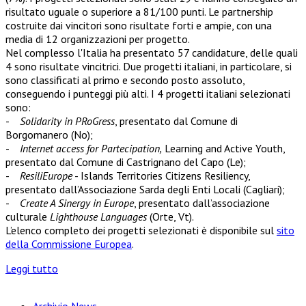
risultato uguale o superiore a 81/100 punti. Le partnership
costruite dai vincitori sono risultate forti e ampie, con una
media di 12 organizzazioni per progetto.
Nel complesso l'Italia ha presentato 57 candidature, delle quali
4 sono risultate vincitrici. Due progetti italiani, in particolare, si
sono classificati al primo e secondo posto assoluto,
conseguendo i punteggi più alti. I 4 progetti italiani selezionati
sono:
-
Solidarity in PRoGress
, presentato dal Comune di
Borgomanero (No);
-
Internet access for Partecipation,
Learning and Active Youth,
presentato dal Comune di Castrignano del Capo (Le);
-
ResiliEurope
- Islands Territories Citizens Resiliency,
presentato dall’Associazione Sarda degli Enti Locali (Cagliari);
-
Create A Sinergy in Europe
, presentato dall’associazione
culturale
Lighthouse Languages
(Orte, Vt).
L’elenco completo dei progetti selezionati è disponibile sul
sito
della Commissione Europea
.
Leggi tutto
Archivio News