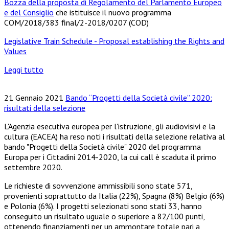
Bozza della proposta di Regolamento del Parlamento Europeo
e del Consiglio
che istituisce il nuovo programma
COM/2018/383 final/2-2018/0207 (COD)
Legislative Train Schedule - Proposal establishing the Rights and
Values
Leggi tutto
21 Gennaio 2021
Bando “Progetti della Società civile” 2020:
risultati della selezione
L'Agenzia esecutiva europea per l'istruzione, gli audiovisivi e la
cultura (EACEA) ha reso noti i risultati della selezione relativa al
bando "Progetti della Società civile" 2020 del programma
Europa per i Cittadini 2014-2020, la cui call è scaduta il primo
settembre 2020.
Le richieste di sovvenzione ammissibili sono state 571,
provenienti soprattutto da Italia (22%), Spagna (8%) Belgio (6%)
e Polonia (6%). I progetti selezionati sono stati 33, hanno
conseguito un risultato uguale o superiore a 82/100 punti,
ottenendo finanziamenti per un ammontare totale pari a