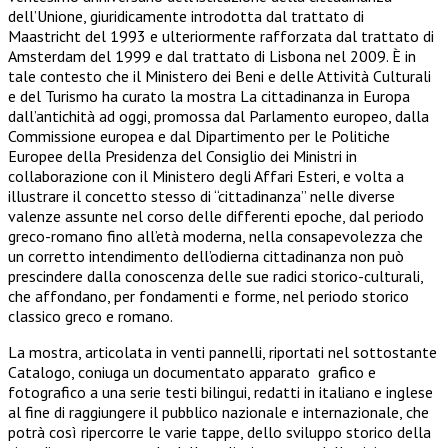
dell’Unione, giuridicamente introdotta dal trattato di
Maastricht del 1993 e ulteriormente rafforzata dal trattato di
Amsterdam del 1999 e dal trattato di Lisbona nel 2009. È in
tale contesto che il Ministero dei Beni e delle Attività Culturali
e del Turismo ha curato la mostra La cittadinanza in Europa
dall’antichità ad oggi, promossa dal Parlamento europeo, dalla
Commissione europea e dal Dipartimento per le Politiche
Europee della Presidenza del Consiglio dei Ministri in
collaborazione con il Ministero degli Affari Esteri, e volta a
illustrare il concetto stesso di “cittadinanza” nelle diverse
valenze assunte nel corso delle differenti epoche, dal periodo
greco-romano fino all’età moderna, nella consapevolezza che
un corretto intendimento dell’odierna cittadinanza non può
prescindere dalla conoscenza delle sue radici storico-culturali,
che affondano, per fondamenti e forme, nel periodo storico
classico greco e romano.
La mostra, articolata in venti pannelli, riportati nel sottostante
Catalogo, coniuga un documentato apparato grafico e
fotografico a una serie testi bilingui, redatti in italiano e inglese
al fine di raggiungere il pubblico nazionale e internazionale, che
potrà così ripercorre le varie tappe, dello sviluppo storico della