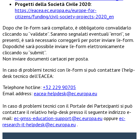
Progetti della Società Civile 2020:
https://eacea.ec.europa.eu/europe-for-
citizens/funding/civil-society-projects-2020_en
Dopo che l’e-form sarà compilato, è obbligatorio convalidarlo
cliccando su “validate”. Saranno segnalati eventuali “errori”, se
presenti, è sarà necessario correggerli per poter inviare l’e-form.
Dopodiché sarà possibile inviare l’e-form elettronicamente
cliccando su “submit”.
Non inviare documenti cartacei per posta.
In caso di problemi tecnici con l'e-form si può contattare l'help-
desk tecnico dell'EACEA:
Telephone hotline:
+32 229 90705
Email address:
eacea-helpdesk@ec.europa.eu
In caso di problemi tecnici con il Portale dei Partecipanti si può
contattare il relativo help-desk presso il seguente indirizzo e-
mail:
ec-gmss-education-support@ec.europa.eu
oppure
ec-
research-it-helpdesk@ec.europa.eu
.