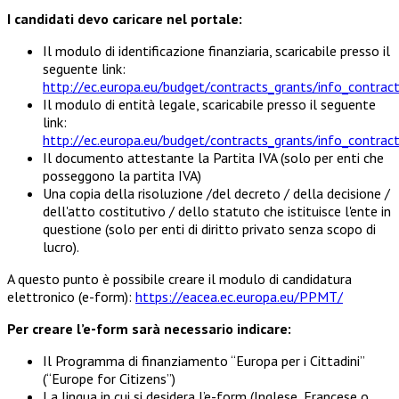
I candidati devo caricare nel portale:
Il modulo di identificazione finanziaria, scaricabile presso il
seguente link:
http://ec.europa.eu/budget/contracts_grants/info_contracts
Il modulo di entità legale, scaricabile presso il seguente
link:
http://ec.europa.eu/budget/contracts_grants/info_contract
Il documento attestante la Partita IVA (solo per enti che
posseggono la partita IVA)
Una copia della risoluzione /del decreto / della decisione /
dell'atto costitutivo / dello statuto che istituisce l'ente in
questione (solo per enti di diritto privato senza scopo di
lucro).
A questo punto è possibile creare il modulo di candidatura
elettronico (e-form):
https://eacea.ec.europa.eu/PPMT/
Per creare l’e-form sarà necessario indicare:
Il Programma di finanziamento “Europa per i Cittadini”
(“Europe for Citizens”)
La lingua in cui si desidera l’e-form (Inglese, Francese o