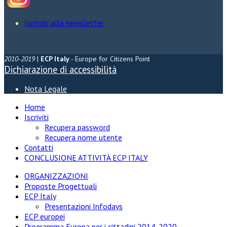
Iscriviti alla newsletter
2010-2019
|
ECP Italy
- Europe for Citizens Point
Dichiarazione di accessibilità
Nota Legale
Home
Iscriviti
Recupera password
Recupera nome utente
Contatti
CONCLUSIONE ATTIVITÀ ECP ITALY
ORGANIZZAZIONI
Proposte Progettuali
ECP Italy
Presentazioni Infodays
ECP europei
Programma Europa per i cittadini 2014-2020