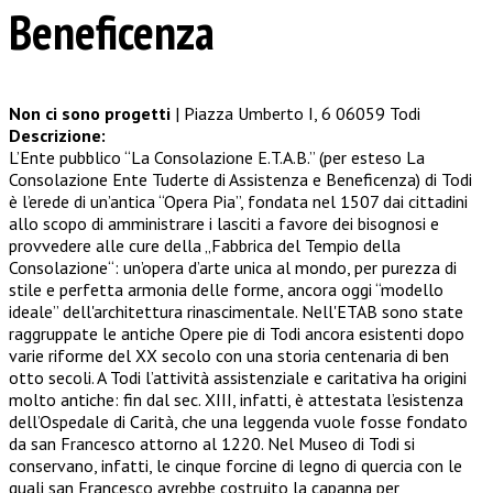
Beneficenza
Non ci sono progetti
| Piazza Umberto I, 6 06059 Todi
Descrizione:
L’Ente pubblico “La Consolazione E.T.A.B.” (per esteso La
Consolazione Ente Tuderte di Assistenza e Beneficenza) di Todi
è l’erede di un’antica “Opera Pia”, fondata nel 1507 dai cittadini
allo scopo di amministrare i lasciti a favore dei bisognosi e
provvedere alle cure della „Fabbrica del Tempio della
Consolazione“: un’opera d’arte unica al mondo, per purezza di
stile e perfetta armonia delle forme, ancora oggi “modello
ideale” dell'architettura rinascimentale. Nell'ETAB sono state
raggruppate le antiche Opere pie di Todi ancora esistenti dopo
varie riforme del XX secolo con una storia centenaria di ben
otto secoli. A Todi l’attività assistenziale e caritativa ha origini
molto antiche: fin dal sec. XIII, infatti, è attestata l’esistenza
dell’Ospedale di Carità, che una leggenda vuole fosse fondato
da san Francesco attorno al 1220. Nel Museo di Todi si
conservano, infatti, le cinque forcine di legno di quercia con le
quali san Francesco avrebbe costruito la capanna per