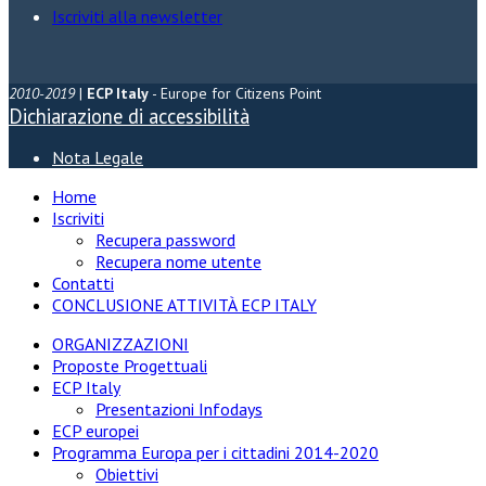
Iscriviti alla newsletter
2010-2019
|
ECP Italy
- Europe for Citizens Point
Dichiarazione di accessibilità
Nota Legale
Home
Iscriviti
Recupera password
Recupera nome utente
Contatti
CONCLUSIONE ATTIVITÀ ECP ITALY
ORGANIZZAZIONI
Proposte Progettuali
ECP Italy
Presentazioni Infodays
ECP europei
Programma Europa per i cittadini 2014-2020
Obiettivi