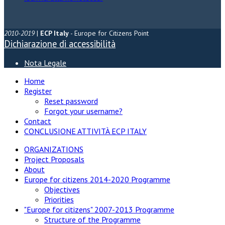
2010-2019
|
ECP Italy
- Europe for Citizens Point
Dichiarazione di accessibilità
Nota Legale
Home
Register
Reset password
Forgot your username?
Contact
CONCLUSIONE ATTIVITÀ ECP ITALY
ORGANIZATIONS
Project Proposals
About
Europe for citizens 2014-2020 Programme
Objectives
Priorities
"Europe for citizens" 2007-2013 Programme
Structure of the Programme