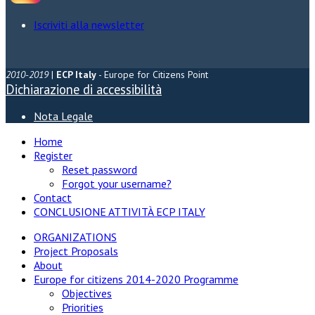
Iscriviti alla newsletter
2010-2019
|
ECP Italy
- Europe for Citizens Point
Dichiarazione di accessibilità
Nota Legale
Home
Register
Reset password
Forgot your username?
Contact
CONCLUSIONE ATTIVITÀ ECP ITALY
ORGANIZATIONS
Project Proposals
About
Europe for citizens 2014-2020 Programme
Objectives
Priorities